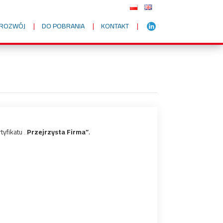
I ROZWÓJ
DO POBRANIA
KONTAKT
tyfikatu
„Przejrzysta Firma”
.