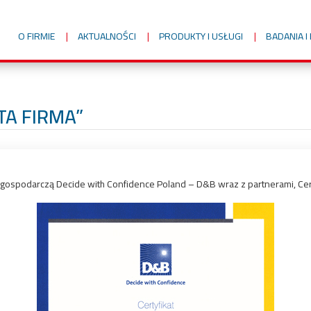
O FIRMIE
AKTUALNOŚCI
PRODUKTY I USŁUGI
BADANIA 
TA FIRMA”
gospodarczą Decide with Confidence Poland – D&B wraz z partnerami, Cer