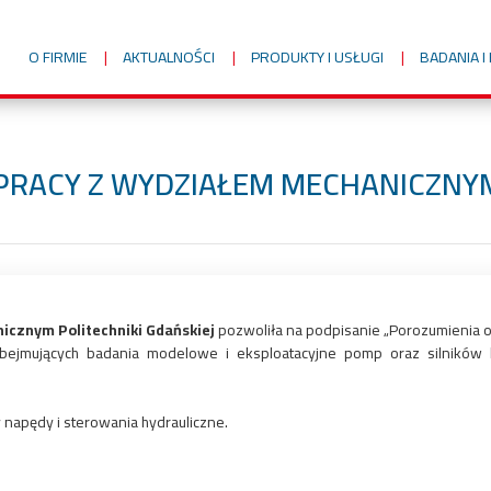
O FIRMIE
AKTUALNOŚCI
PRODUKTY I USŁUGI
BADANIA 
PRACY Z WYDZIAŁEM MECHANICZNYM
cznym Politechniki Gdańskiej
pozwoliła na podpisanie „Porozumienia o
obejmujących badania modelowe i eksploatacyjne pomp oraz silników h
y napędy i sterowania hydrauliczne.