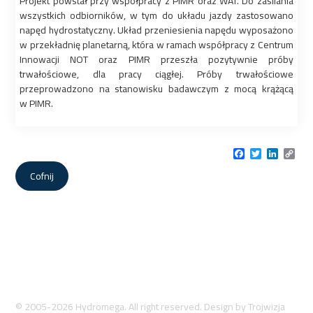
Projekt powstał przy współpracy z PIMR oraz WAT. Do zasilania
wszystkich odbiorników, w tym do układu jazdy zastosowano
napęd hydrostatyczny. Układ przeniesienia napędu wyposażono
w przekładnię planetarną, która w ramach współpracy z Centrum
Innowacji NOT oraz PIMR przeszła pozytywnie próby
trwałościowe, dla pracy ciągłej. Próby trwałościowe
przeprowadzono na stanowisku badawczym z mocą krążącą
w PIMR.
Facebook
Twitter
LinkedI
Cop
Link
Cofnij
© 2005-2026 Hydromega. All right reserved. Design by
Trojwizja