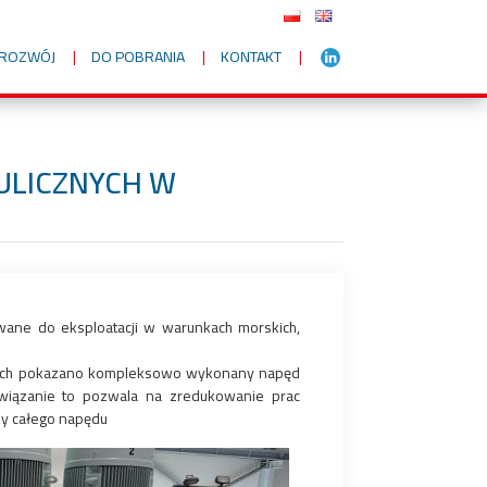
I ROZWÓJ
DO POBRANIA
KONTAKT
ULICZNYCH W
owane do eksploatacji w warunkach morskich,
jęciach pokazano kompleksowo wykonany napęd
związanie to pozwala na zredukowanie prac
y całego napędu