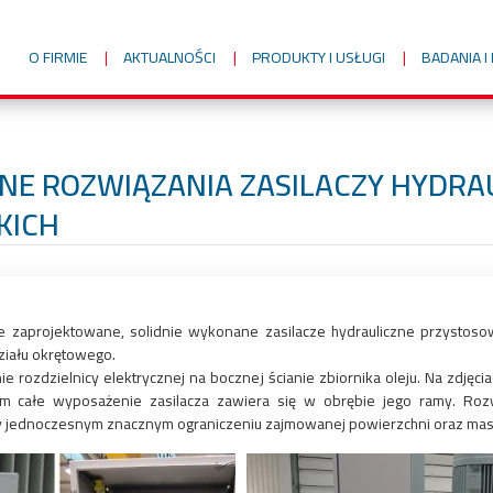
O FIRMIE
AKTUALNOŚCI
PRODUKTY I USŁUGI
BADANIA 
NE ROZWIĄZANIA ZASILACZY HYDRA
KICH
brze zaprojektowane, solidnie wykonane zasilacze hydrauliczne przystos
ziału okrętowego.
 rozdzielnicy elektrycznej na bocznej ścianie zbiornika oleju. Na zd
ym całe wyposażenie zasilacza zawiera się w obrębie jego ramy. Ro
y jednoczesnym znacznym ograniczeniu zajmowanej powierzchni oraz mas