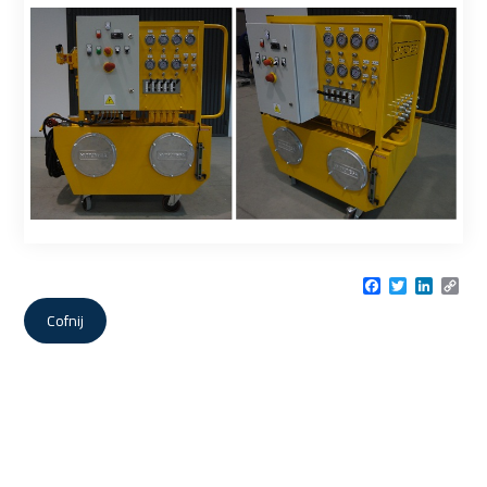
Facebook
Twitter
LinkedI
Cop
Link
Cofnij