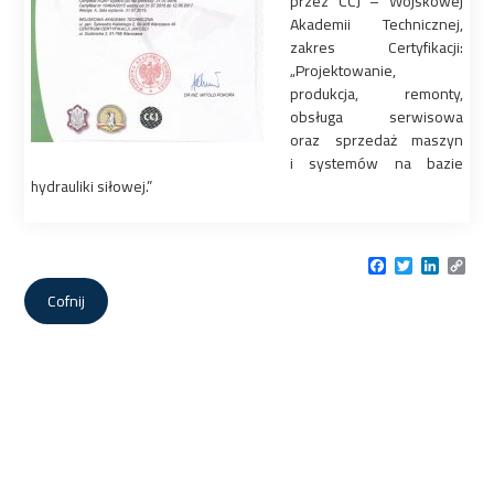
przez CCJ – Wojskowej
Akademii Technicznej,
zakres Certyfikacji:
„Projektowanie,
produkcja, remonty,
obsługa serwisowa
oraz sprzedaż maszyn
i systemów na bazie
hydrauliki siłowej.”
Facebook
Twitter
LinkedI
Cop
Link
Cofnij