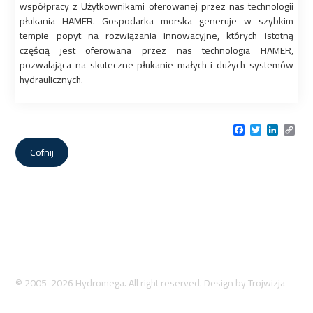
współpracy z Użytkownikami oferowanej przez nas technologii
płukania HAMER. Gospodarka morska generuje w szybkim
tempie popyt na rozwiązania innowacyjne, których istotną
częścią jest oferowana przez nas technologia HAMER,
pozwalająca na skuteczne płukanie małych i dużych systemów
hydraulicznych.
Facebook
Twitter
LinkedI
Cop
Link
Cofnij
© 2005-2026 Hydromega. All right reserved. Design by
Trojwizja