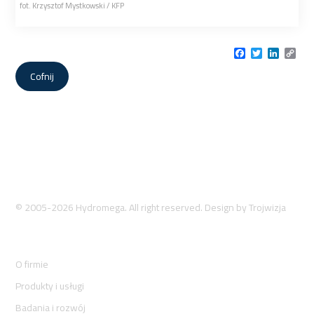
fot. Krzysztof Mystkowski / KFP
Facebook
Twitter
LinkedI
Cop
Link
Cofnij
© 2005-2026 Hydromega. All right reserved. Design by
Trojwizja
O firmie
Produkty i usługi
Badania i rozwój