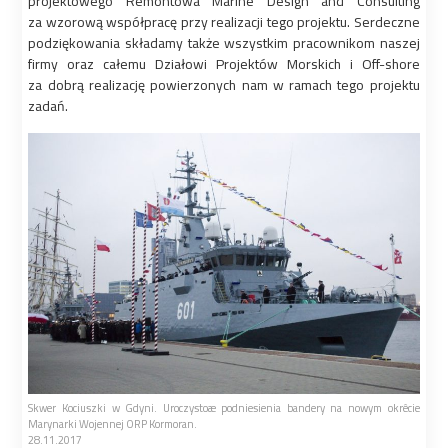
projektowego Remontowa Marine Design and Consulting
za wzorową współpracę przy realizacji tego projektu. Serdeczne
podziękowania składamy także wszystkim pracownikom naszej
firmy oraz całemu Działowi Projektów Morskich i Off-shore
za dobrą realizację powierzonych nam w ramach tego projektu
zadań.
Skwer Kociuszki w Gdyni. Uroczystoæ podniesienia bandery na nowym okrêcie
Marynarki Wojennej ORP Kormoran.
28.11.2017