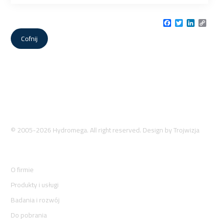
Facebook
Twitter
LinkedI
Cop
Link
Cofnij
© 2005-2026 Hydromega. All right reserved. Design by
Trojwizja
O firmie
Produkty i usługi
Badania i rozwój
Do pobrania