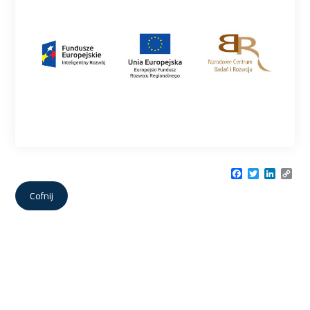
Facebook
Twitter
LinkedI
Cop
Link
Cofnij