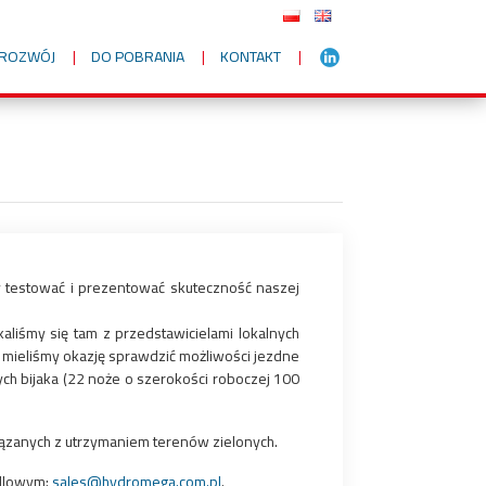
I ROZWÓJ
DO POBRANIA
KONTAKT
by testować i prezentować skuteczność naszej
liśmy się tam z przedstawicielami lokalnych
i mieliśmy okazję sprawdzić możliwości jezdne
ch bijaka (22 noże o szerokości roboczej 100
ązanych z utrzymaniem terenów zielonych.
ndlowym:
sales@hydromega.com.pl
.