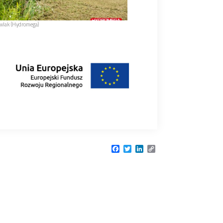
awlak (Hydromega)
Facebook
Twitter
LinkedIn
Copy
Link