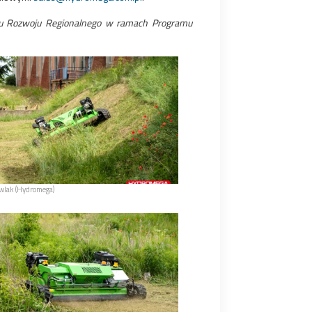
szu Rozwoju Regionalnego w ramach Programu
awlak (Hydromega)