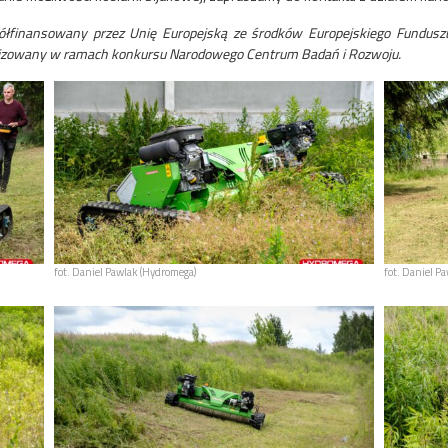
ółfinansowany przez Unię Europejską ze środków Europejskiego Fundu
ealizowany w ramach konkursu Narodowego Centrum Badań i Rozwoju.
fot. Daniel Pawlak (Hydromega)
fot. Daniel P