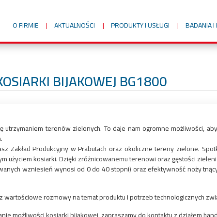
O FIRMIE
AKTUALNOŚCI
PRODUKTY I USŁUGI
BADANIA 
KOSIARKI BIJAKOWEJ BG1800
 się utrzymaniem terenów zielonych. To daje nam ogromne możliwości, a
.
z Zakład Produkcyjny w Prabutach oraz okoliczne tereny zielone. Spotka
m użyciem kosiarki. Dzięki zróżnicowanemu terenowi oraz gęstości zielen
wanych wzniesień wynosi od 0 do 40 stopni) oraz efektywność noży tnący
z wartościowe rozmowy na temat produktu i potrzeb technologicznych zwi
wanie możliwości kosiarki bijakowej, zapraszamy do kontaktu z działem ha