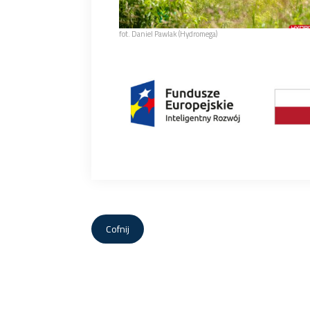
fot. Daniel Pawlak (Hydromega)
Cofnij