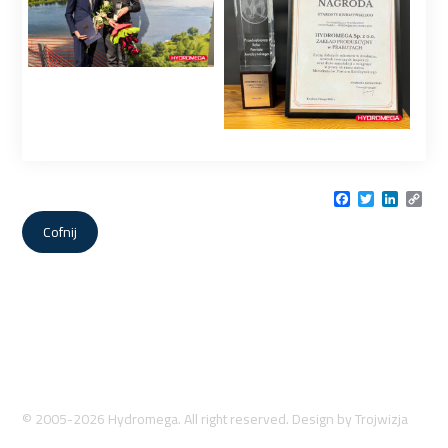
Facebook
Twitter
LinkedI
Cop
Link
Cofnij
© 2005-2026 Hydromega. All right reserved. Design by
Trojwizja