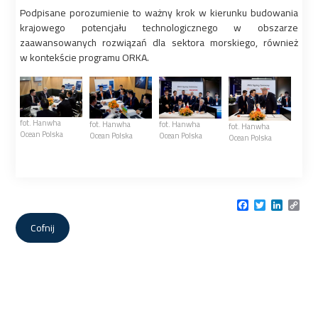
Podpisane porozumienie to ważny krok w kierunku budowania
krajowego potencjału technologicznego w obszarze
zaawansowanych rozwiązań dla sektora morskiego, również
w kontekście programu ORKA.
fot. Hanwha
fot. Hanwha
fot. Hanwha
fot. Hanwha
Ocean Polska
Ocean Polska
Ocean Polska
Ocean Polska
Facebook
Twitter
LinkedI
Cop
Link
Cofnij