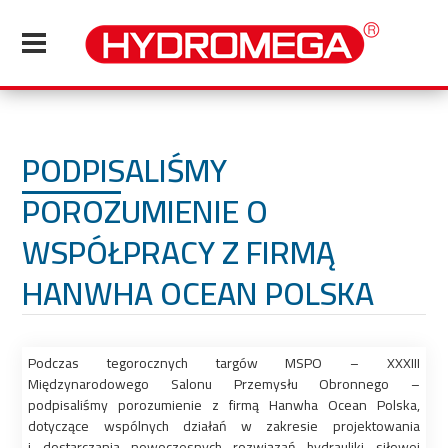
PODPISALIŚMY
POROZUMIENIE O
WSPÓŁPRACY Z FIRMĄ
HANWHA OCEAN POLSKA
Podczas tegorocznych targów MSPO – XXXIII
Międzynarodowego Salonu Przemysłu Obronnego –
podpisaliśmy porozumienie z firmą Hanwha Ocean Polska,
dotyczące wspólnych działań w zakresie projektowania
i dostarczania nowoczesnych rozwiązań hydrauliki siłowej