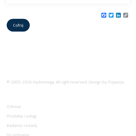
Facebook
Twitter
LinkedI
Cop
Link
Cofnij
© 2005-2026 Hydromega. All right reserved. Design by
Trojwizja
O firmie
Produkty i usługi
Badania i rozwój
Do pobrania