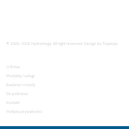
© 2005-2026 Hydromega. All right reserved. Design by
Trojwizja
O firmie
Produkty i usługi
Badania i rozwój
Do pobrania
Kontakt
Polityka prywatności