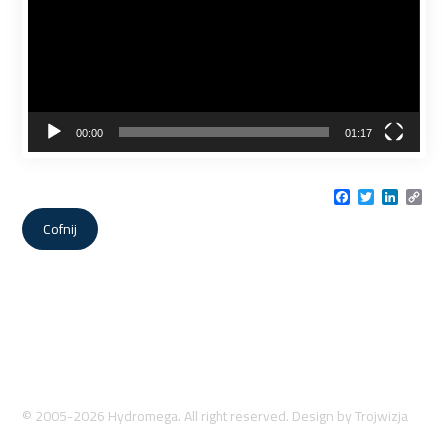
00:00
01:17
Facebook
Twitter
LinkedI
Cop
Link
Cofnij
© 2005-2026 Hydromega. All right reserved. Design by
Trojwizja