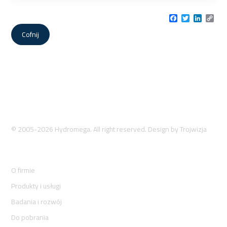
Facebook
Twitter
LinkedI
Cop
Link
Cofnij
© 2005-2026 Hydromega. All right reserved. Design by
Trojwizja
O firmie
Produkty i usługi
Badania i rozwój
Do pobrania