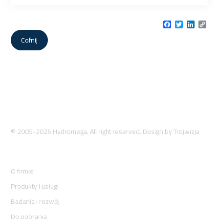
Facebook
Twitter
LinkedI
Cop
Link
Cofnij
© 2005-2026 Hydromega. All right reserved. Design by
Trojwizja
O firmie
Produkty i usługi
Badania i rozwój
Do pobrania