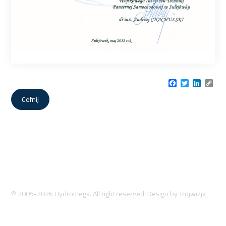
Facebook
Twitter
LinkedI
Cop
Link
Cofnij
© 2005-2026 Hydromega. All right reserved. Design by
Trojwizja