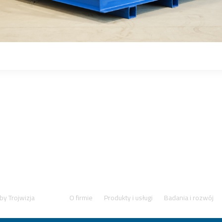
 by
Trojwizja
O firmie
Produkty i usługi
Badania i rozwój