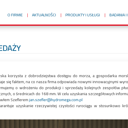
O FIRMIE
AKTUALNOŚCI
PRODUKTY I USŁUGI
BADANIA 
EDAŻY
iejska korzysta z dobrodziejstwa dostępu do morza, a gospodarka mor
je się faktem, na co nasza firma odpowiada nowymi innowacyjnymi wyro
ormujemy o wdrożeniu do produkcji i sprzedaży kolejnych zespołów pł
cznych, o średnicach do 168 mm. W celu uzyskania szczegółowych informa
awłem Szeflerem
jan.szefler@hydromega.com.pl
antuje uzyskanie rzeczywistej czystości rurociągu w stosunkowo kró