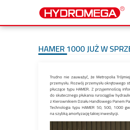
HAMER 1000 JUŻ W SPRZ
Trudno nie zauważyć, że Metropolia Trójm
przemysłu. Rozwój przemysłu okrętowego sta
płuczące typu HAMER. Z przyjemnością inf
do skutecznego płukania rurociągów hydrauli
z Kierownikiem Działu Handlowego Panem P
Technologia typu HAMER 50, 500, 1000 gwar
na szybką amortyzację takiej inwestycji.