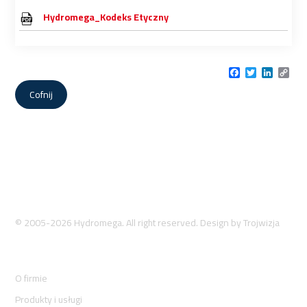
Hydromega_Kodeks Etyczny
Facebook
Twitter
LinkedI
Cop
Link
Cofnij
© 2005-2026 Hydromega. All right reserved. Design by
Trojwizja
O firmie
Produkty i usługi