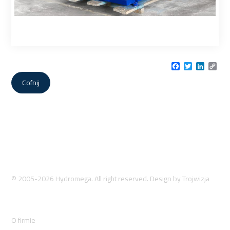
Facebook
Twitter
LinkedI
Cop
Link
Cofnij
© 2005-2026 Hydromega. All right reserved. Design by
Trojwizja
O firmie