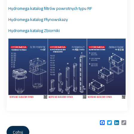
Hydromega katalog filtrów powrotnych typu RF
Hydromega katalog Plynowskazy
Hydromega katalog Zbiorniki
Facebook
Twitter
LinkedI
Cop
Link
Cofnij