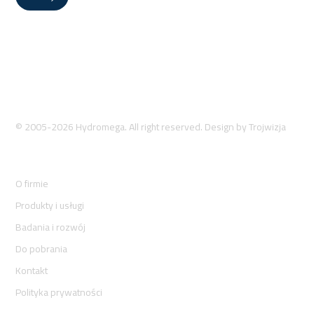
© 2005-2026 Hydromega. All right reserved. Design by
Trojwizja
O firmie
Produkty i usługi
Badania i rozwój
Do pobrania
Kontakt
Polityka prywatności