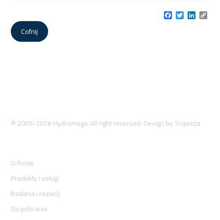
Facebook
Twitter
LinkedI
Cop
Link
Cofnij
© 2005-2026 Hydromega. All right reserved. Design by
Trojwizja
O firmie
Produkty i usługi
Badania i rozwój
Do pobrania