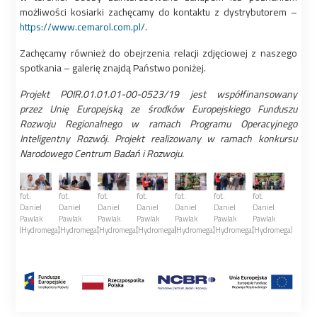
możliwości kosiarki zachęcamy do kontaktu z dystrybutorem –
https://www.cemarol.com.pl/
.
Zachęcamy również do obejrzenia relacji zdjęciowej z naszego
spotkania – galerię znajdą Państwo poniżej.
Projekt POIR.01.01.01-00-0523/19 jest współfinansowany
przez Unię Europejską ze środków Europejskiego Funduszu
Rozwoju Regionalnego w ramach Programu Operacyjnego
Inteligentny Rozwój. Projekt realizowany w ramach konkursu
Narodowego Centrum Badań i Rozwoju.
fot.
fot.
fot.
fot.
fot.
fot.
fot.
Daniel
Daniel
Daniel
Daniel
Daniel
Daniel
Daniel
Pawlak
Pawlak
Pawlak
Pawlak
Pawlak
Pawlak
Pawlak
(Hydromega)
(Hydromega)
(Hydromega)
(Hydromega)
(Hydromega)
(Hydromega)
(Hydromega)